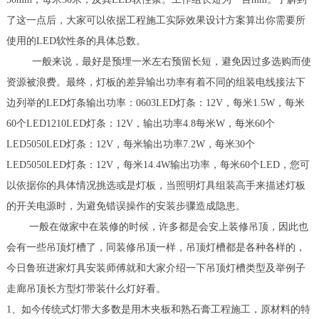
了这一点后，大家可以依据工程施工实际效果设计方案算出你需要所
使用的LED软性条的具体总数。
一般来说，最好是预埋一米左右预留长短，避免因过多选购而使
资源被浪费。最终，灯板的差异输出功率有着不同的组装电线接法下
边列举的LED灯条输出功率：0603LED灯条：12V，每米1.5W，每米
60个LED1210LED灯条：12V，输出功率4.8每米W，每米60个
LED5050LED灯条：12V，每米输出功率7.2W，每米30个
LED5050LED灯条：12V，每米14.4W输出功率，每米60个LED，您可
以依据你的具体情况挑选或是灯板，当照明灯具组装高手来描述灯板
的开关电源时，为避免错误操作的安装步骤造成隐患。
一般在做家中在装修的时候，许多都是会安上装修吊顶，因此也
会有一些吊顶灯槽了，同装修吊顶一样，吊顶灯槽都是各种各样的，
今日鲁班进家灯具安装师傅就和大家介绍一下吊顶灯槽类型及举例子
走廊吊顶长方型灯带装什么灯好看。
1、如今传统式灯带大多数是用木夹板和熟石膏工程施工，原材料的特