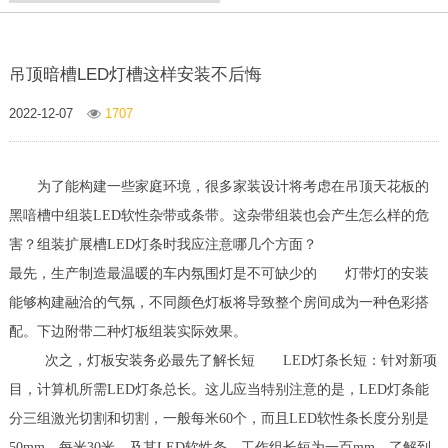
吊顶暗槽LED灯槽这样安装不后悔
2022-12-07
1707
为了能构建一些家庭环境，很多家装设计将考虑在吊顶天花板的
黑喑槽中组装LED软性杂带或条带。这杂带组装也会产生怎么样的危
害？组装扩展槽LED灯条时我应注意哪几个方面？
最先，生产制造最温暖的车内氛围灯是不可缺少的 灯带灯的安装
能够构建融洽的气氛，不同颜色灯板将导致整个房间成为一种色彩搭
配。下边附带二种灯板组装实际效果。
次之，灯板安装务必最先了解长短 LED灯条长短：针对新项
目，计算机所需LED灯条总长。这儿应当特别注意的是，LED灯条能
分三组激光切割和切割，一般每米60个，而且LED软性条长度分别是
50mm，每米30米，及其LED软性条。工作组长短为一百mm。了解到