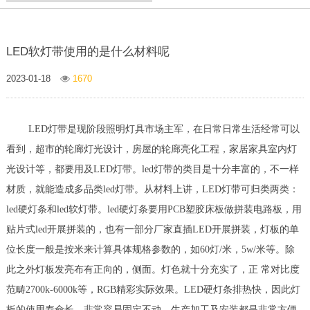
LED软灯带使用的是什么材料呢
2023-01-18
1670
LED灯带是现阶段照明灯具市场主军，在日常日常生活经常可以
看到，超市的轮廊灯光设计，房屋的轮廊亮化工程，家居家具室内灯
光设计等，都要用及LED灯带。led灯带的类目是十分丰富的，不一样
材质，就能造成多品类led灯带。从材料上讲，LED灯带可归类两类：
led硬灯条和led软灯带。led硬灯条要用PCB塑胶床板做拼装电路板，用
贴片式led开展拼装的，也有一部分厂家直插LED开展拼装，灯板的单
位长度一般是按米来计算具体规格参数的，如60灯/米，5w/米等。除
此之外灯板发亮布有正向的，侧面。灯色就十分充实了，正 常对比度
范畴2700k-6000k等，RGB精彩实际效果。LED硬灯条排热快，因此灯
板的使用寿命长，非常容易固定不动，生产加工及安装都是非常方便