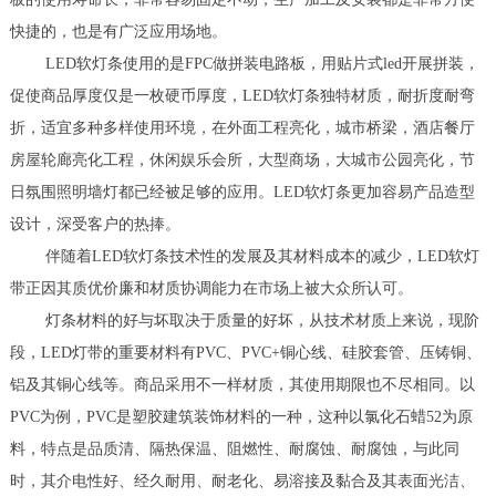
快捷的，也是有广泛应用场地。
LED软灯条使用的是FPC做拼装电路板，用贴片式led开展拼装，
促使商品厚度仅是一枚硬币厚度，LED软灯条独特材质，耐折度耐弯
折，适宜多种多样使用环境，在外面工程亮化，城市桥梁，酒店餐厅
房屋轮廊亮化工程，休闲娱乐会所，大型商场，大城市公园亮化，节
日氛围照明墙灯都已经被足够的应用。LED软灯条更加容易产品造型
设计，深受客户的热捧。
伴随着LED软灯条技术性的发展及其材料成本的减少，LED软灯
带正因其质优价廉和材质协调能力在市场上被大众所认可。
灯条材料的好与坏取决于质量的好坏，从技术材质上来说，现阶
段，LED灯带的重要材料有PVC、PVC+铜心线、硅胶套管、压铸铜、
铝及其铜心线等。商品采用不一样材质，其使用期限也不尽相同。以
PVC为例，PVC是塑胶建筑装饰材料的一种，这种以氯化石蜡52为原
料，特点是品质清、隔热保温、阻燃性、耐腐蚀、耐腐蚀，与此同
时，其介电性好、经久耐用、耐老化、易溶接及黏合及其表面光洁、