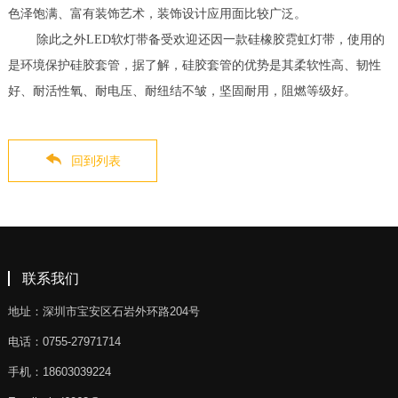
色泽饱满、富有装饰艺术，装饰设计应用面比较广泛。
除此之外LED软灯带备受欢迎还因一款硅橡胶霓虹灯带，使用的
是环境保护硅胶套管，据了解，硅胶套管的优势是其柔软性高、韧性
好、耐活性氧、耐电压、耐纽结不皱，坚固耐用，阻燃等级好。
回到列表
联系我们
地址：深圳市宝安区石岩外环路204号
电话：0755-27971714
手机：18603039224