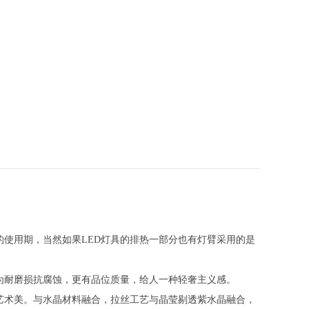
的使用期，当然如果LED灯具的排热一部分也有灯臂采用的是
为耐磨损抗腐蚀，更有品位质量，给人一种轻奢主义感。
艺术美。与水晶材料融合，拉丝工艺与晶莹剔透紫水晶融合，