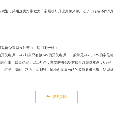
的欢迎，采用这类灯带做为日常照明灯具应用越来越广泛了；绿色环保又
胶是能做造型设计弯曲；运用不一样；
2V的开关电源；24V灯条只有接24V的开关电源；一般常见24V，12V
MD贴片灯带，质量稳定，COB灯条，主要解决铝型材线形灯爆珠难题，CS
顶、柜里、墙面、路面：踢脚线、铺地面看看自己的装修要求挑选，铝型
回到列表