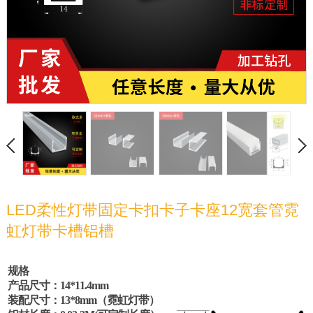
LED柔性灯带固定卡扣卡子卡座12宽套管霓
虹灯带卡槽铝槽
规格
产品尺寸：
14*11.4mm
装配尺寸：
13*8mm
（霓虹灯带）