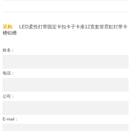
采购:
LED柔性灯带固定卡扣卡子卡座12宽套管霓虹灯带卡
槽铝槽
姓名：
电话：
公司：
E-mail：