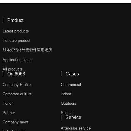
Product
Latest products
Hot-sale product
线条灯铝材外壳套件应用场所
Application place
All products
On 6063
Cases
Company Profile
Commercial
Corporate culture
indoor
Honor
Outdoors
Partner
Special
Service
Company news
After-sale service