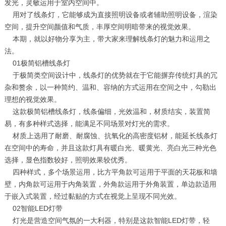
发光，灵敏运用于室内空间中。
用对了线条灯，它能够成为直接照明设备或者辅助照明设备，渲染
空间，提升空间颜值和气质，丰厚空间明暗带来的视觉效果。
本期，就以好物分享为主，带大家来理解线条灯的魅力和运用之
法。
01极简铝槽线条灯
于极简类空间设计中，线条灯的优势就在于它能摒弃传统灯具的冗
杂和赘余，以一种简约、温和、容纳的方式运用在空间之中，勾勒出
理想的视觉效果。
这款极简铝槽线条灯，线条偏细，光效温和，材质结实，装置简
易，有多种样式选择，能满足不同场景对灯光的需求。
材质上选用了耐磨、耐腐蚀、抗氧化的高密度铝材，能延长线条灯
在空间中的寿命，并且这款灯具有暖白光、暖黄光、亮白光三种光色
选择，显色指数较好，照明效果较优秀。
四种样式，多个场景运用，比方平角款可运用于平面的天花板和墙
壁，内角款可运用于内角装置，外角款运用于外角装置，单边款适用
于嵌入式装置，经过黏贴的方式在视觉上呈现不同光效。
02智能LED灯带
灯光是营造空间气氛的一大利器，特别是这款智能LED灯带，轻