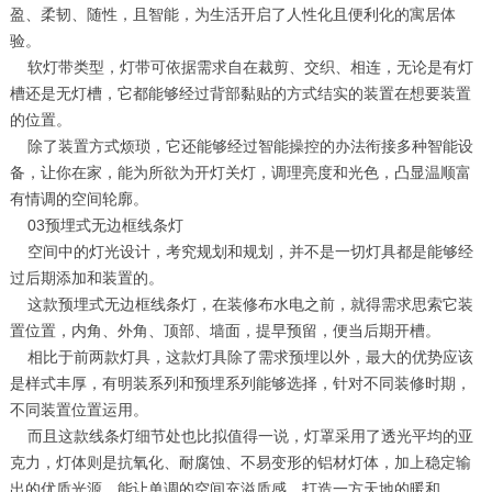
盈、柔韧、随性，且智能，为生活开启了人性化且便利化的寓居体
验。
软灯带类型，灯带可依据需求自在裁剪、交织、相连，无论是有灯
槽还是无灯槽，它都能够经过背部黏贴的方式结实的装置在想要装置
的位置。
除了装置方式烦琐，它还能够经过智能操控的办法衔接多种智能设
备，让你在家，能为所欲为开灯关灯，调理亮度和光色，凸显温顺富
有情调的空间轮廓。
03预埋式无边框线条灯
空间中的灯光设计，考究规划和规划，并不是一切灯具都是能够经
过后期添加和装置的。
这款预埋式无边框线条灯，在装修布水电之前，就得需求思索它装
置位置，内角、外角、顶部、墙面，提早预留，便当后期开槽。
相比于前两款灯具，这款灯具除了需求预埋以外，最大的优势应该
是样式丰厚，有明装系列和预埋系列能够选择，针对不同装修时期，
不同装置位置运用。
而且这款线条灯细节处也比拟值得一说，灯罩采用了透光平均的亚
克力，灯体则是抗氧化、耐腐蚀、不易变形的铝材灯体，加上稳定输
出的优质光源，能让单调的空间充溢质感，打造一方天地的暖和。