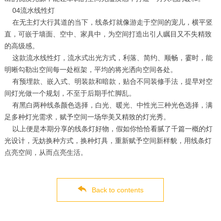
04流水线性灯
在无主灯大行其道的当下，线条灯就像游走于空间的宠儿，横平竖
直，可嵌于墙面、空中、家具中，为空间打造出引人瞩目又不失精致
的高级感。
这款流水线性灯，流水式出光方式，利落、简约、顺畅，霎时，能
明晰勾勒出空间每一处框架，平均的将光洒向空间各处。
有预埋款、嵌入式、明装款和暗款，贴合不同装修手法，提早对空
间灯光做一个规划，不至于后期手忙脚乱。
有黑白两种线条颜色选择，白光、暖光、中性光三种光色选择，满
足多种灯光需求，赋予空间一场华美又精致的灯光秀。
以上便是本期分享的线条灯好物，假如你恰恰看腻了千篇一概的灯
光设计，无妨换种方式，换种灯具，重新赋予空间新样貌，用线条灯
点亮空间，从而点亮生活。
Back to contents