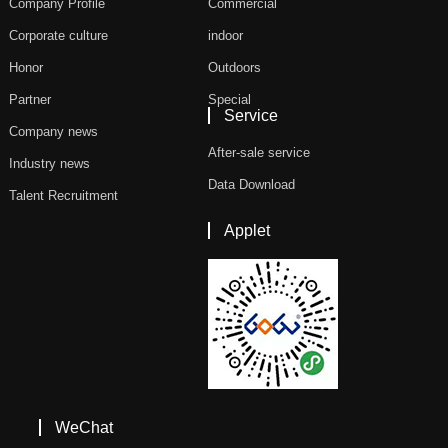
Company Profile
Commercial
Corporate culture
indoor
Honor
Outdoors
Partner
Special
Service
Company news
After-sale service
Industry news
Data Download
Talent Recruitment
Applet
WeChat