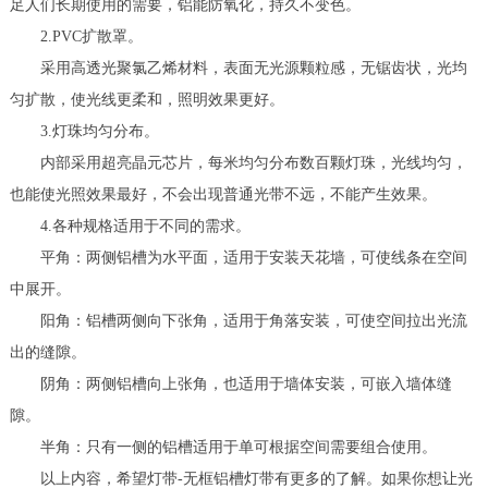
足人们长期使用的需要，铝能防氧化，持久不变色。
2.PVC扩散罩。
采用高透光聚氯乙烯材料，表面无光源颗粒感，无锯齿状，光均
匀扩散，使光线更柔和，照明效果更好。
3.灯珠均匀分布。
内部采用超亮晶元芯片，每米均匀分布数百颗灯珠，光线均匀，
也能使光照效果最好，不会出现普通光带不远，不能产生效果。
4.各种规格适用于不同的需求。
平角：两侧铝槽为水平面，适用于安装天花墙，可使线条在空间
中展开。
阳角：铝槽两侧向下张角，适用于角落安装，可使空间拉出光流
出的缝隙。
阴角：两侧铝槽向上张角，也适用于墙体安装，可嵌入墙体缝
隙。
半角：只有一侧的铝槽适用于单可根据空间需要组合使用。
以上内容，希望灯带-无框铝槽灯带有更多的了解。如果你想让光