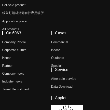
Hot-sale product
线条灯铝材外壳套件应用场所
Application place
All products
On 6063
Cases
Company Profile
Commercial
Corporate culture
indoor
Honor
Outdoors
Partner
Special
Service
Company news
After-sale service
Industry news
Data Download
Talent Recruitment
Applet