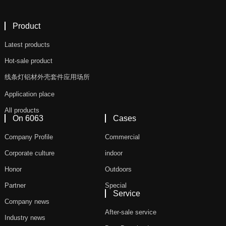
Product
Latest products
Hot-sale product
线条灯铝材外壳套件应用场所
Application place
All products
On 6063
Cases
Company Profile
Commercial
Corporate culture
indoor
Honor
Outdoors
Partner
Special
Service
Company news
After-sale service
Industry news