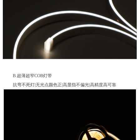
B.超薄超窄COB灯带
抗弯不死灯|无光点颜色正|高显指不偏光|高精度高可靠