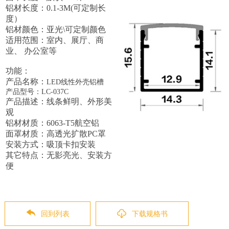
铝材长度：0.1-3M(可定制长
度）
铝材颜色：亚光\可定制颜色
适用范围：室内、展厅、商
业、 办公室等
功能：
产品名称：
LED线性外壳铝槽
产品型号：LC-037C
产品描述：
线条鲜明、外形美
观
铝材材质：6063-T5航空铝
面罩材质：高透光扩散PC罩
安装方式：吸顶卡扣安装
其它特点：
无影亮光
、安装方
便
回到列表
下载规格书