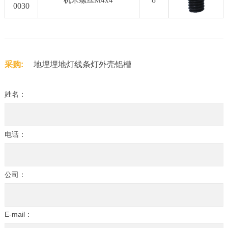
机米螺丝M4x4
0030
采购:
地埋埋地灯线条灯外壳铝槽
姓名：
电话：
公司：
E-mail：