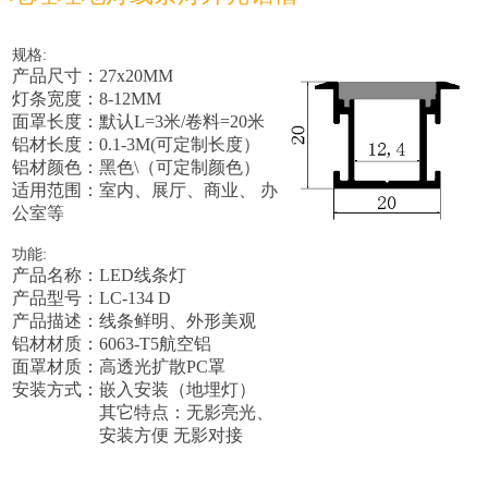
规格:
产品尺寸：27x20MM
灯条宽度：8-12MM
面罩长度：默认L=3米/卷料=20米
铝材长度：0.1-3M(可定制长度）
铝材颜色：黑色\（可定制颜色）
适用范围：室内、展厅、商业、 办
公室等
功能:
产品名称：LED线条灯
产品型号：LC-134 D
产品描述：
线条鲜明、外形美观
铝材材质：6063-T5航空铝
面罩材质：高透光扩散PC罩
安装方式：嵌入安装（地埋灯）
其它特点：
无影亮光
、
安装方便 无影对接