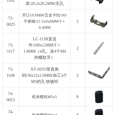
1102
质/20.2x20.2MM/无孔
开口19.6MM/五金卡扣/301
73-
2
不锈钢/23.3x9x8MM/T＝
0025
0.4MM
LC-115B直连
73-
件/100x12MM/T＝
2
1117
1.8MM（4孔、攻4个M4
的螺纹牙）
73-
XT-5035/竖直角
1108
码/50x12x1.6MM/加工4个
2
M5的孔 铁镀锌
74-
8
机米螺丝M5x5
0023
74-
8