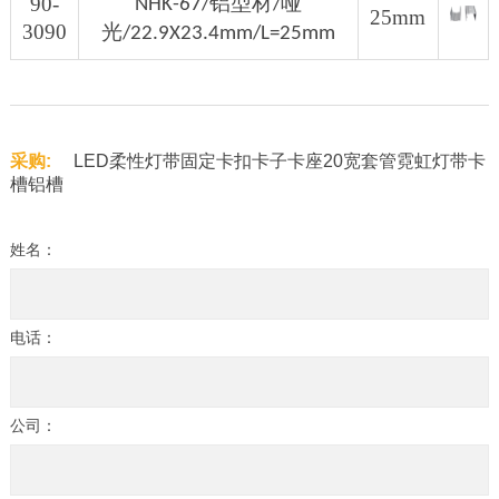
铝型材
哑
90-
NHK-67/
/
25mm
3090
光
/22.9X23.4mm/L=25mm
采购:
LED柔性灯带固定卡扣卡子卡座20宽套管霓虹灯带卡
槽铝槽
姓名：
电话：
公司：