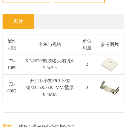
配件
配件
单位
名称与规格
参考图片
明细
用量
72-
XT-2020/塑胶堵头/有孔Φ
2
1089
5.5x3.5
开口18卡扣/301不锈
73-
钢/22.2x9.3x8.5MM/壁厚
2
0002
0.4MM
采购:
线条灯硬光条外壳铝槽2020