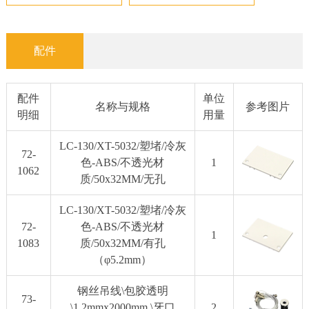
配件
配件
单位
名称与规格
参考图片
明细
用量
LC-130/XT-5032/塑堵/冷灰
72-
色-ABS/不透光材
1
1062
质/50x32MM/无孔
LC-130/XT-5032/塑堵/冷灰
72-
色-ABS/不透光材
1
1083
质/50x32MM/有孔
（φ5.2mm）
钢丝吊线\包胶透明
73-
\1.2mmx2000mm \牙口
2