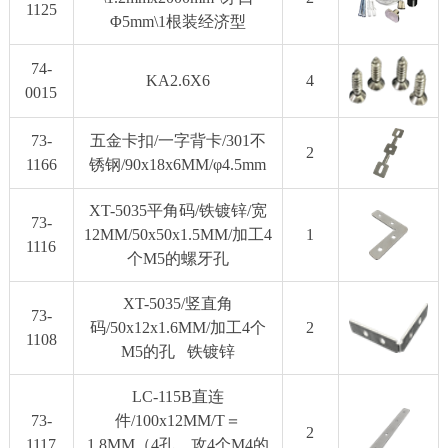
1125
Φ5mm\1根装经济型
74-
KA2.6X6
4
0015
73-
五金卡扣/一字背卡/301不
2
1166
锈钢/90x18x6MM/φ4.5mm
XT-5035平角码/铁镀锌/宽
73-
12MM/50x50x1.5MM/加工4
1
1116
个M5的螺牙孔
XT-5035/竖直角
73-
码/50x12x1.6MM/加工4个
2
1108
M5的孔 铁镀锌
LC-115B直连
73-
件/100x12MM/T＝
2
1117
1.8MM（4孔、攻4个M4的