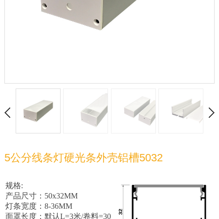
5公分线条灯硬光条外壳铝槽5032
规格:
产品尺寸：50x32MM
灯条宽度：8-36MM
面罩长度：默认L=3米/卷料=30