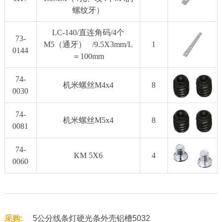
螺纹牙）
LC-140/直连角码/4个
73-
M5（通牙） /9.5X3mm/L
1
0144
＝100mm
74-
机米螺丝M4x4
8
0030
74-
机米螺丝M5x4
8
0081
74-
KM 5X6
4
0060
采购:
5公分线条灯硬光条外壳铝槽5032