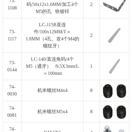
73-
码/50x12x1.6MM/加工4个
2
1108
M5的孔 铁镀锌
LC-115B直连
73-
件/100x12MM/T＝
2
1117
1.8MM（4孔、攻4个M4的
螺纹牙）
LC-140/直连角码/4个
73-
M5（通牙） /9.5X3mm/L
1
0144
＝100mm
74-
机米螺丝M4x4
8
0030
74-
机米螺丝M5x4
8
0081
74-