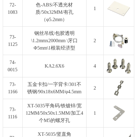
72-
色-ABS/不透光材
1
1083
质/50x32MM/有孔
（φ5.2mm）
钢丝吊线\包胶透明
73-
\1.2mmx2000mm \牙口
2
1125
Φ5mm\1根装经济型
74-
KA2.6X6
4
0015
73-
五金卡扣/一字背卡/301不
2
1166
锈钢/90x18x6MM/φ4.5mm
XT-5035平角码/铁镀锌/宽
73-
12MM/50x50x1.5MM/加工4
1
1116
个M5的螺牙孔
XT-5035/竖直角