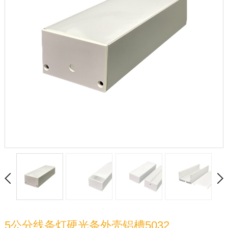
5公分线条灯硬光条外壳铝槽5032