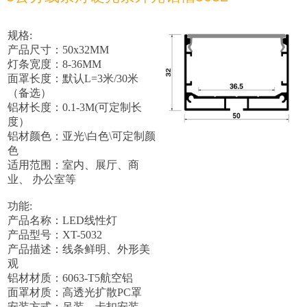
规格:
产品尺寸：50x32MM
灯条宽度：8-36MM
面罩长度：默认L=3米/30米
（备选）
铝材长度：0.1-3M(可定制长
度）
铝材颜色：亚光\白色\可定制颜
色
适用范围：室内、展厅、商
业、 办公室等
功能:
产品名称：LED线性灯
产品型号：XT-5032
产品描述：线条鲜明、外形美
观
铝材材质：6063-T5航空铝
面罩材质：高透光扩散PC罩
安装方式：吊装、卡扣安装