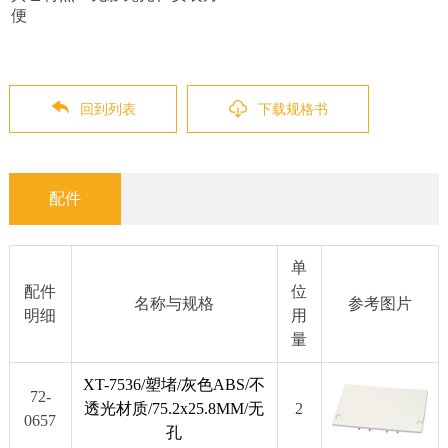
便
回到列表
下载规格书
配件
单
配件
位
名称与规格
参考图片
明细
用
量
XT-7536/塑堵/灰色ABS/不
72-
透光材质/75.2x25.8MM/无
2
0657
孔