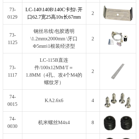
73-
LC-140\140B\140C卡扣\ 开
2
0129
口62.7宽25高10x长67mm
钢丝吊线\包胶透明
73-
\1.2mmx2000mm \牙口
2
1125
Φ5mm\1根装经济型
LC-115B直连
73-
件/100x12MM/T＝
2
1117
1.8MM（4孔、攻4个M4的
螺纹牙）
74-
KA2.6x6
4
0015
74-
机米螺丝M4x4
8
0030