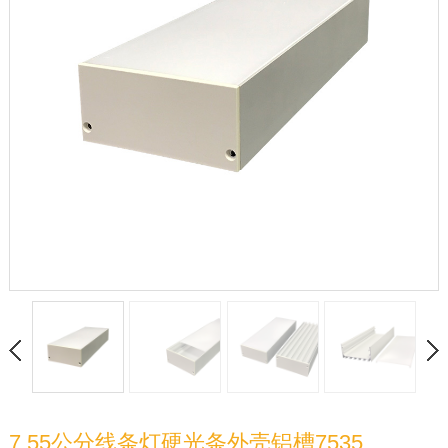
7.55公分线条灯硬光条外壳铝槽7535